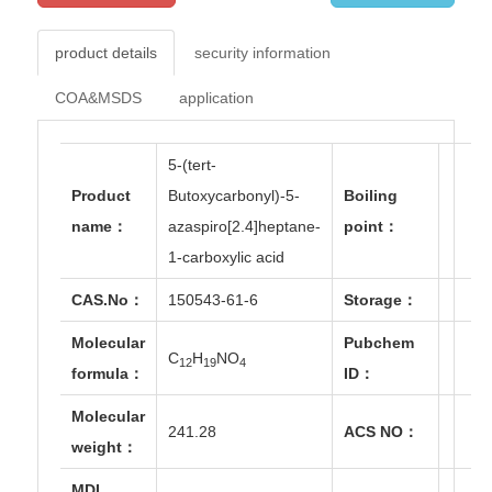
product details
security information
COA&MSDS
application
5-(tert-
Product
Butoxycarbonyl)-5-
Boiling
name：
azaspiro[2.4]heptane-
point：
1-carboxylic acid
CAS.No：
150543-61-6
Storage：
Molecular
Pubchem
C
H
NO
12
19
4
formula：
ID：
Molecular
241.28
ACS NO：
weight：
MDL