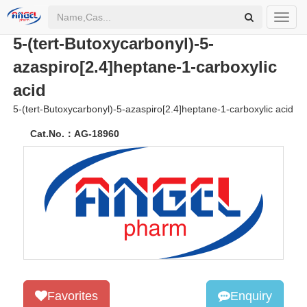
CAS.No：150543-61-6
Toggl
navig
5-(tert-Butoxycarbonyl)-5-
azaspiro[2.4]heptane-1-carboxylic
acid
5-(tert-Butoxycarbonyl)-5-azaspiro[2.4]heptane-1-carboxylic acid
Cat.No.：
AG-18960
Favorites
Enquiry