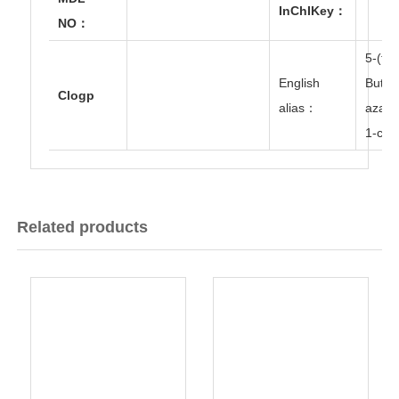
InChIKey：
NO：
5-(ter
English
Butox
Clogp
alias：
azasp
1-carb
Related products