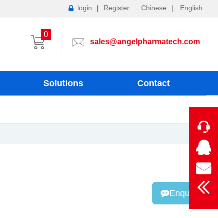
login
|
Register
Chinese
|
English
0
sales@angelpharmatech.com
Solutions
Contact
Enquiry