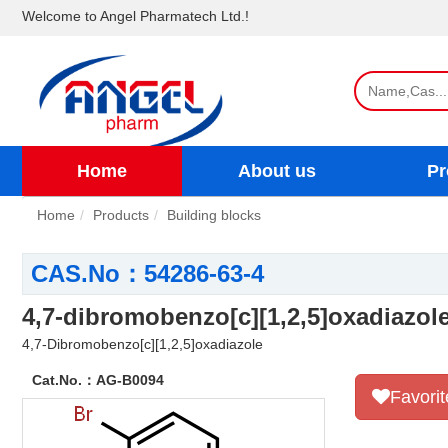
Welcome to Angel Pharmatech Ltd.!
Home
About us
Pr
Home
Products
Building blocks
CAS.No：54286-63-4
4,7-dibromobenzo[c][1,2,5]oxadiazol
4,7-Dibromobenzo[c][1,2,5]oxadiazole
Cat.No.：
AG-B0094
Favorit