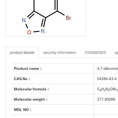
product details
security information
COA&MSDS
a
Product name：
4,7-dibromo
CAS.No：
54286-63-4
Molecular formula：
C
H
N
OBr
6
2
2
2
Molecular weight：
277.90088
MDL NO：