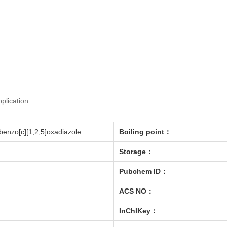
pplication
benzo[c][1,2,5]oxadiazole
Boiling point：
Storage：
Pubchem ID：
ACS NO：
InChIKey：