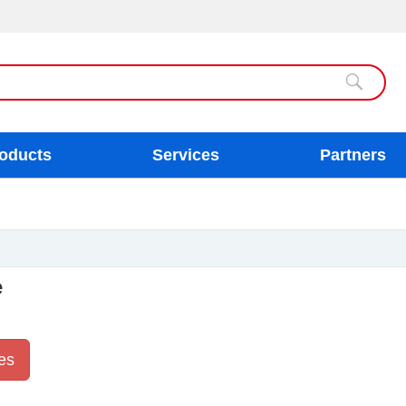
oducts
Services
Partners
e
es